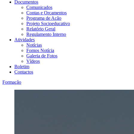
Documentos
Comunicados
Contas e Orçamentos
Programa de Ação
Projeto Socioeducativo
Relatório Geral
Regulamento Interno
Atividades
Notícias
Fomos Notícia
Galeria de Fotos
Vídeos
Boletim
Contactos
Formação