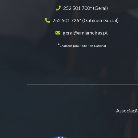
252 501 700* (Geral)
252 501 726* (Gabinete Social)
geral@amlameiras.pt
*
Chamada para Rede Fixa Nacional
Associaçã