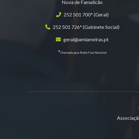
Nova de Famalicão
252 501 700* (Geral)
252 501 726* (Gabinete Social)
geral@amlameiras.pt
*
Chamada para Rede Fixa Nacional
Associaçã