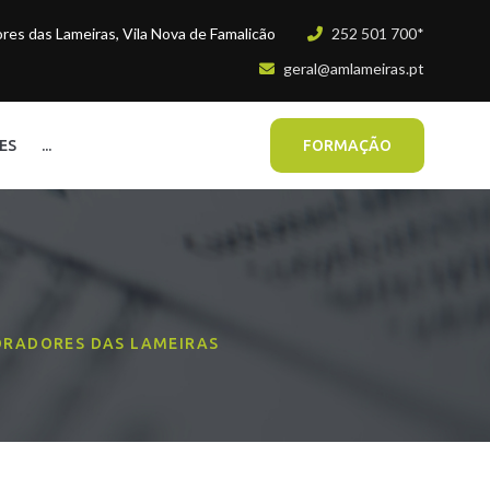
es das Lameiras, Vila Nova de Famalicão
252 501 700*
geral@amlameiras.pt
ES
...
FORMAÇÃO
ORADORES DAS LAMEIRAS